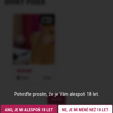
DÍVKY
PÍSEK
2x
MIRIAM
Písek
33 let
Potvrďte prosím, že je Vám alespoň 18 let.
DALŠÍ
ANO, JE MI ALESPOŇ 18 LET
NE, JE MI MÉNĚ NEŽ 18 LET