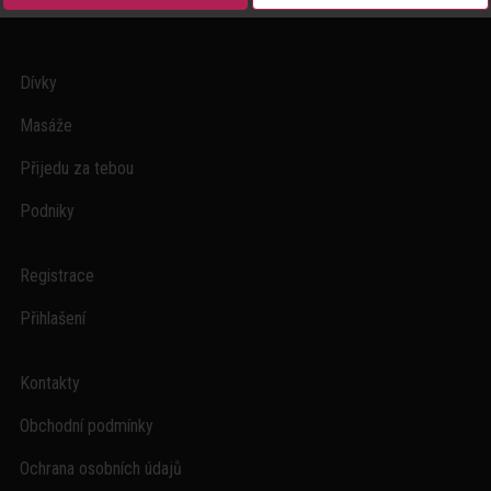
Dívky
Masáže
Přijedu za tebou
Podniky
Registrace
Přihlašení
Kontakty
Obchodní podmínky
Ochrana osobních údajů