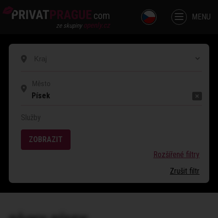
com
MENU
openly.cz
ze skupiny
Písek
Služby
ZOBRAZIT
Rozšířené filtry
Zrušit filtr