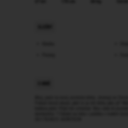
27 let
170 cm
60 kg
Černé
SLUŽBY
Klasika
Stri
Pissing
Foot
O MNĚ
Ahoj, jsem tu nová, exotická dívka. Jmenuji se Chri
Pokud chceš okusit, jaké to je mít dívku jako já? M
hebkou pletí. Přijď mě ochutnat. Moc ráda tě poznám
domluvíme. ? Čekám na tebe v pelíšku v malém byte
26/170/60/3…603873258