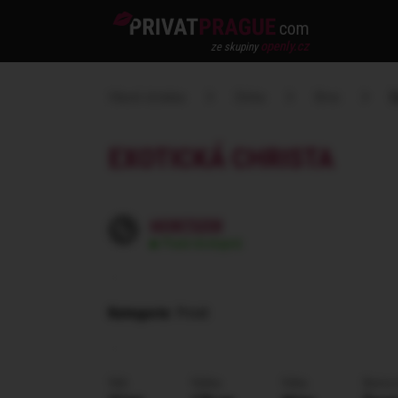
com
openly.cz
ze skupiny
Hlavní stránka
Dívka
Brno
Ex
EXOTICKÁ CHRISTA
603873258
Pravě dostupná
Kategorie
: Privát
Věk
Výška
Váha
Barva 