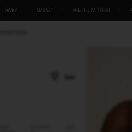
DÍVKY
/
MASÁŽE
/
PŘIJEDU ZA TEBOU
/
P
otická Christa
Brno
vlasů
Vel. prsou
Jazyk