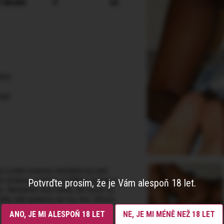
 dlouhé
3
en
ptýz
job
sta a mám krásnou čokoládovou pleť.
ám Krásnou vysokou a štíhlou postavu s
Potvrďte prosím, že je Vám alespoň 18 let.
. Nemluvím sice česky, ale určitě se
čku, kde budeme jen my dva. Christa
ANO, JE MI ALESPOŇ 18 LET
NE, JE MI MÉNĚ NEŽ 18 LET